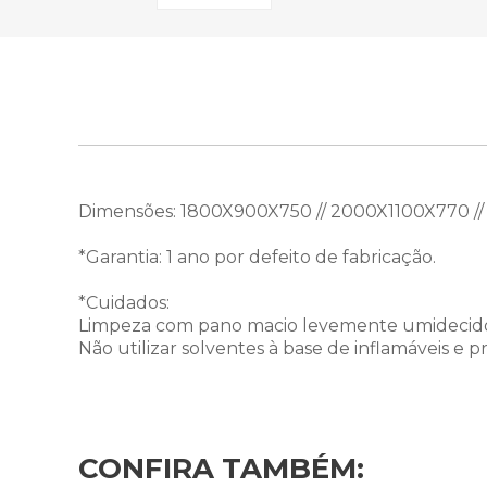
Dimensões: 1800X900X750 // 2000X1100X770 /
*Garantia: 1 ano por defeito de fabricação.
*Cuidados:
Limpeza com pano macio levemente umidecid
Não utilizar solventes à base de inflamáveis e p
– Verifique as dimensões do produto e certifiq
– Fique atento, nossas cores podem sofrer alt
CONFIRA TAMBÉM: