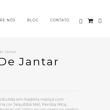
RE NÓS
BLOG
CONTATO
e Jantar
De Jantar
roduzida em madeira maciça com
a cor Jequitibá Mel, Peroba Mica,
bá Natural. Vidro na cor preta no centro.