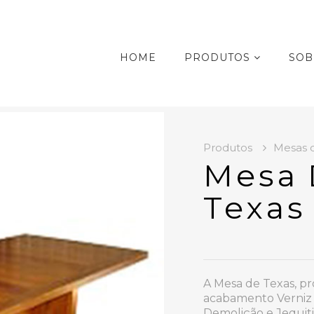
HOME
PRODUTOS
SOB
Produtos
Mesas d
Mesa 
Texas
A Mesa de Texas, p
acabamento Verniz n
Demolição e Jequiti