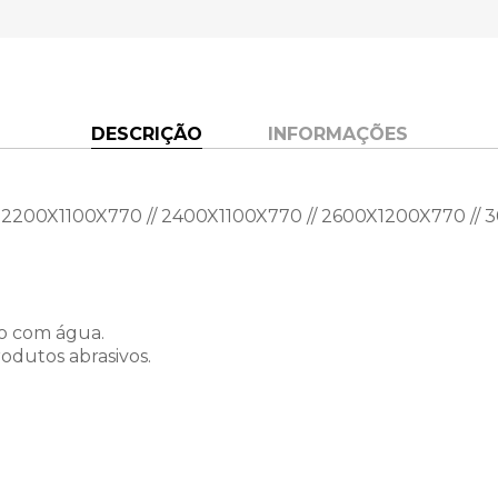
DESCRIÇÃO
INFORMAÇÕES
/ 2200X1100X770 // 2400X1100X770 // 2600X1200X770 //
o com água.
rodutos abrasivos.
ue-se que o percurso que ele fará até o local de uso pe
erações dependendo do seu monitor ou celular.